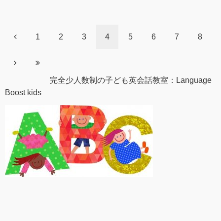
1
2
3
4
5
6
7
8
完全少人数制の子ども英会話教室：Language
Boost kids