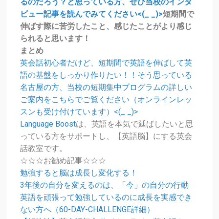
るのだろう？と思っている方、ぜひ当校のインタ
ビュー記事を読んでみてください<(_ _)>
短期間で
伸ばす際に苦労したこと、感じたことがより感じ
られると思います！
まとめ
英会話初心者だけど、短期間で英語を伸ばして英
語の基盤をしっかり作りたい！！そう思っている
名古屋の方、当校の短期集中プログラムの詳しい
ご案内をこちらでご覧ください（オンラインレッ
スンも受け付けています）<(_ _)>
Language Boost
は、英語を本気で延ばしたいと思
っている方をサポートし、【英語脳】にする英会
話教室です。
☆☆☆お勧め記事☆☆☆
勉強すると脳は成長し変化する！
3年後の自分を変えるのは、「今」の自分の行動
英語を頑張って勉強しているのに成長を実感でき
ない方へ（60-DAY-CHALLENGE詳細）