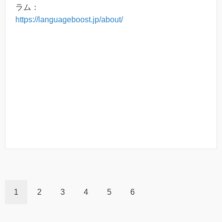
ラム：
https://languageboost.jp/about/
1
2
3
4
5
6